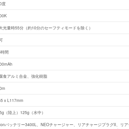
00度
00K
大光量時55分（約10分のセーフティモードを除く）
可
.5時間
00mAh
腐食アルミ合金、強化樹脂
0m
5 x L117mm
55g（陸上）125g（水中）
i-ionバッテリー3400L、NEOチャージャー、リアチャージプラグII、リア