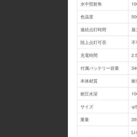
水中照射角
1
色温度
50
連続点灯時間
最
陸上点灯可否
不
充電時間
2
付属バッテリー容量
34
本体材質
耐
耐圧水深
10
サイズ
φ5
重量
3
L