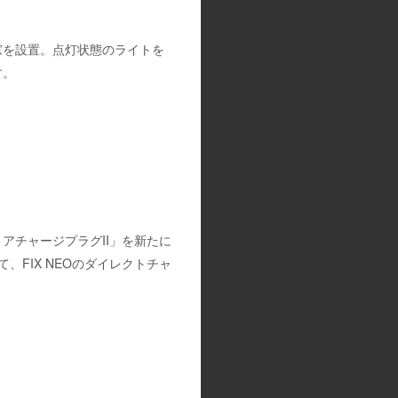
窓を設置。点灯状態のライトを
す。
アチャージプラグII」を新たに
、FIX NEOのダイレクトチャ