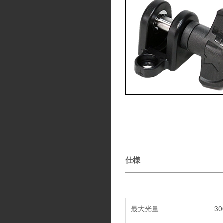
仕様
最大光量
3