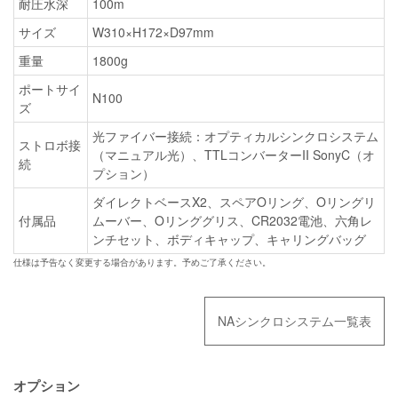
耐圧水深
100m
サイズ
W310×H172×D97mm
重量
1800g
ポートサイ
N100
ズ
光ファイバー接続：オプティカルシンクロシステム
ストロボ接
（マニュアル光）、TTLコンバーターII SonyC（オ
続
プション）
ダイレクトベースX2、スペアOリング、Oリングリ
付属品
ムーバー、Oリンググリス、CR2032電池、六角レ
ンチセット、ボディキャップ、キャリングバッグ
仕様は予告なく変更する場合があります。予めご了承ください。
NAシンクロシステム一覧表
オプション