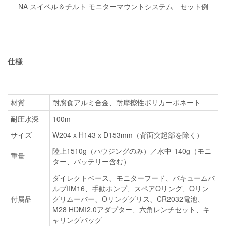
NA スイベル＆チルト モニターマウントシステム セット例
仕様
材質
耐腐食アルミ合金、耐摩擦性ポリカーボネート
耐圧水深
100m
サイズ
W204 x H143 x D153mm（背面突起部を除く）
陸上1510g（ハウジングのみ）／水中-140g（モニ
重量
ター、バッテリー含む）
ダイレクトベース、モニターフード、バキュームバ
ルブIIM16、手動ポンプ、スペアOリング、Oリン
付属品
グリムーバー、Oリンググリス、CR2032電池、
M28 HDMI2.0アダプター、六角レンチセット、キ
ャリングバッグ