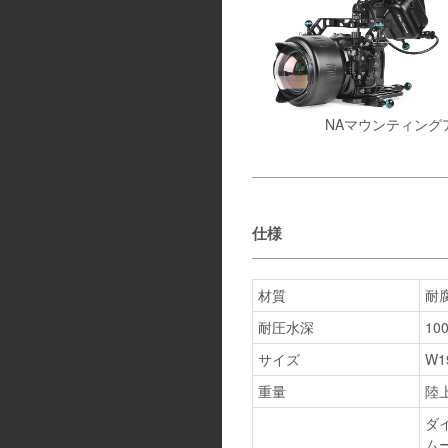
NAマウンティング
仕様
材質
耐
耐圧水深
10
サイズ
W1
重量
陸
ダ
ム