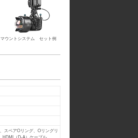
ターマウントシステム セット例
プ、スペアOリング、Oリングリ
、HDMI（D-A）ケーブル