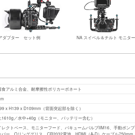
アダプター セット例
NA スイベル＆チルト モニ
腐食アルミ合金、耐摩擦性ポリカーボネート
0m
99 x H139 x D109mm（背面突起部を除く）
上1610g／水中+40g（モニター、バッテリー含む）
イレクトベース、モニターフード、バキュームバルブIIM16、手動ポン
ーバー、Oリンググリス、CR2032電池、HDMI（A-D）ケーブル750mm