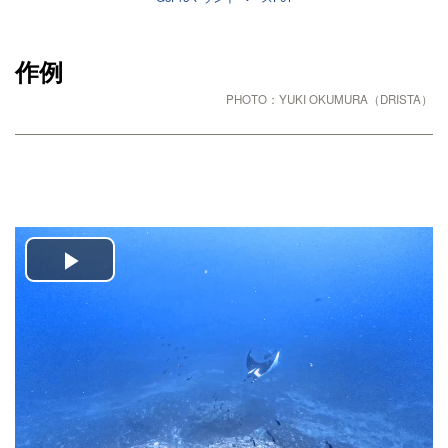
作例
PHOTO：YUKI OKUMURA（DRISTA）
Play
Video