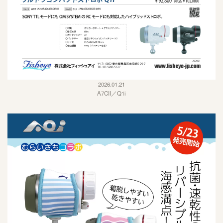
2026.01.21
A7CII／Q1i