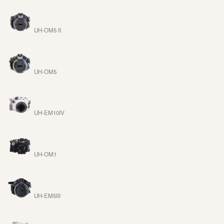
UH-OM5 II
UH-OM5
UH-EM10IV
UH-OM1
UH-EM5III