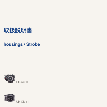
取扱説明書
housings / Strobe
UH-A7CII
UH-OM1 II