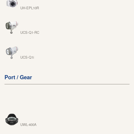
UH-EPL10R
UCS-Q1-RC
UCS-Q1i
Port / Gear
UWL-400A