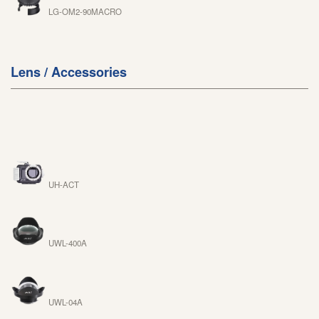
LG-OM2-90MACRO
Lens / Accessories
UH-ACT
UWL-400A
UWL-04A